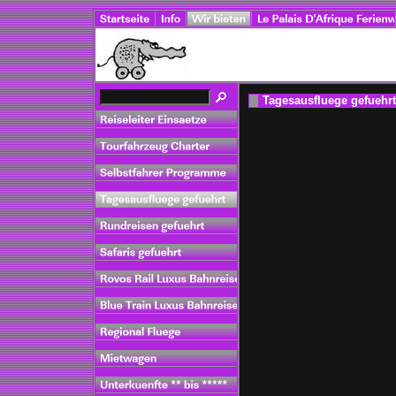
Tagesausfluege gefuehrt