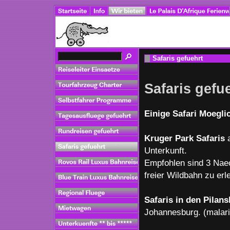
Safaris gefuehrt
Safaris gefu
Einige Safari Moegli
Kruger Park Safaris
a
Unterkunft.
Empfohlen sind 3 Naec
freier Wildbahn zu erl
Safaris in den Pilan
Johannesburg. (malari